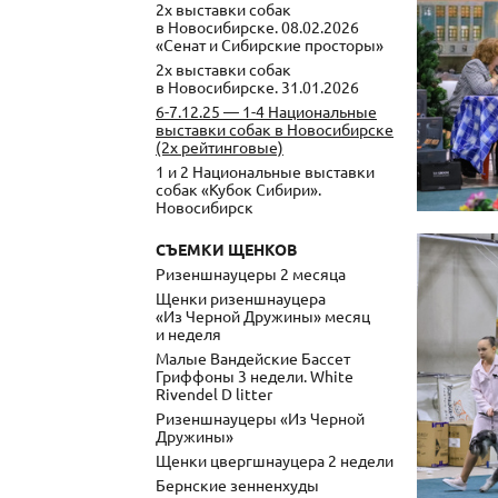
2х выставки собак
в Новосибирске. 08.02.2026
«Сенат и Сибирские просторы»
2х выставки собак
в Новосибирске. 31.01.2026
6-7.12.25 — 1-4 Национальные
выставки собак в Новосибирске
(2х рейтинговые)
1 и 2 Национальные выставки
собак «Кубок Сибири».
Новосибирск
СЪЕМКИ ЩЕНКОВ
Ризеншнауцеры 2 месяца
Щенки ризеншнауцера
«Из Черной Дружины» месяц
и неделя
Малые Вандейские Бассет
Гриффоны 3 недели. White
Rivendel D litter
Ризеншнауцеры «Из Черной
Дружины»
Щенки цвергшнауцера 2 недели
Бернские зенненхуды