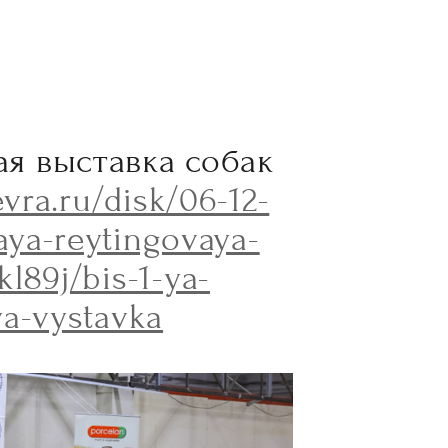
ая выставка собак
evra.ru/disk/06-12-
naya-reytingovaya-
l89j/bis-1-ya-
ya-vystavka