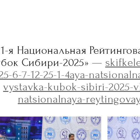
 1-я Национальная Рейтингов
убок Сибири-2025» —
skifkel
25-6-7-12-25-1-4aya-natsional
vystavka-kubok-sibiri-2025-vk
natsionalnaya-reytingova