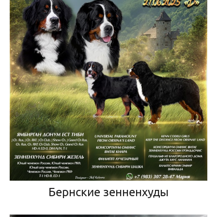
Бернские зенненхуды