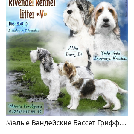
Малые Вандейские Бассет Гриффоны