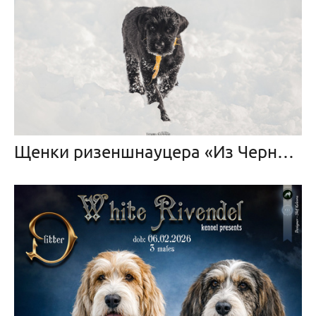
Щенки ризеншнауцера «Из Черной Дружины» месяц и неделя