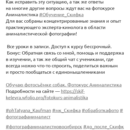
Как исправить эту ситуацию, а так же ответы
на многие другие вопросы ждут вас на фотокурсе
Анималистика
#Обучение_Скифка
Для вас собраны концентрированные знания и опыт
практикующего эксперта-кинолога в области
анималистической фотографии!
Все уроки в записи. Доступ к курсу бессрочный.
Бонус: Обратная связь со мной, помощь и поддержка
в изучении, а так же общий чат с учениками, где
всегда можно что-то спросить, поделиться важным
и просто пообщаться с единомышленниками
Обучаю фотосъёмке собак. Фотокурс Анималистика
Подробности на сайте —
https://skif-
kelevra.wfolio.pro/fotokurs-animalistika
#phTatyana_Kaufman
#мк_Скифка
#обработкафото
#
фотографанималист
#фотографанималистновосибирск
#до_после_Скифк