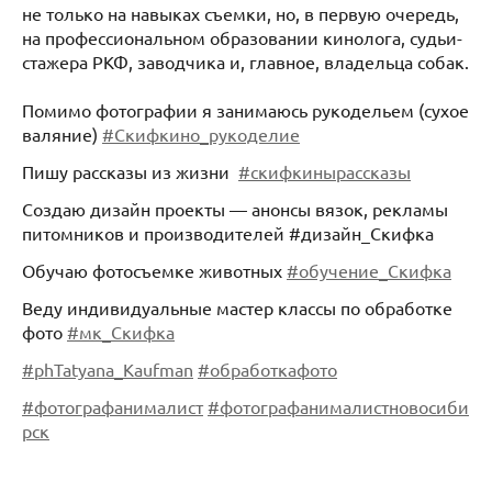
не только на навыках съемки, но, в первую очередь,
на профессиональном образовании кинолога, судьи-
стажера РКФ, заводчика и, главное, владельца собак.
Помимо фотографии я занимаюсь рукодельем (сухое
валяние)
#Скифкино_рукоделие
⠀
Пишу рассказы из жизни
#скифкинырассказы
Создаю дизайн проекты — анонсы вязок, рекламы
питомников и производителей #дизайн_Скифка
Обучаю фотосъемке животных
#обучение_Скифка
Веду индивидуальные мастер классы по обработке
фото
#мк_Скифка
#phTatyana_Kaufman
#обработкафото
#фотографанималист
#фотографанималистновосиби
рск